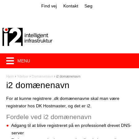
Jump to navigation
Find vej
Kontakt
Søg
MENU
Hjem
›
Ydelser
›
Domænenavn
›
i2 domænenavn
D
i2 domænenavn
u
For at kunne registrere
.dk
domænenavne skal man være
e
registrator hos DK Hostmaster, og det er i2.
r
Fordele ved i2 domænenavn
h
Adgang til at blive registreret på en professionelt drevet DNS-
e
server