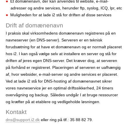
Et domænenavn, der kan anvendes til website, e-mail-
r
adresser og andre services, herunder ftp, syslog, ICQ, lpr, etc
Muligheden for at lade i2 stå for driften af disse services
Drift af domænenavn
I praksis skal virksomhedens domænenavn registreres på en
navneserver (en DNS-server). Serveren er en teknisk
forudsætning for at have et domænenavn og er normalt placeret
hos i2. I kan også vælge selv at installere en server og stå for
driften af jeres egen DNS-server. Det kræver dog, at serveren
på forhånd er registreret. Placeringen af serveren er uafhængig
af, hvor websider, e-mail-server og andre services er placeret.
Ved at lade i2 stå for DNS-hosting af domænenavnet sikrer
vores navneservice jer en optimal driftssikkerhed, 24 timers
overvågning og backup. Således undgår I at bruge ressourcer
og kræfter på at etablere og vedligeholde løsningen.
Kontakt
dns@support.i2.dk
eller ring på tlf.: 35 88 82 79.