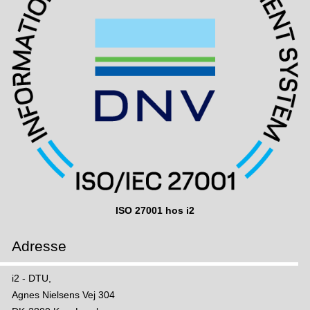
ISO 27001 hos i2
Adresse
i2 - DTU,
Agnes Nielsens Vej 304