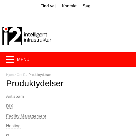
Jump to navigation
Find vej
Kontakt
Søg
MENU
Hjem
›
Om i2
›
Produktydelser
D
Produktydelser
u
Antispam
e
DIX
r
Facility Management
h
Hosting
e
i2