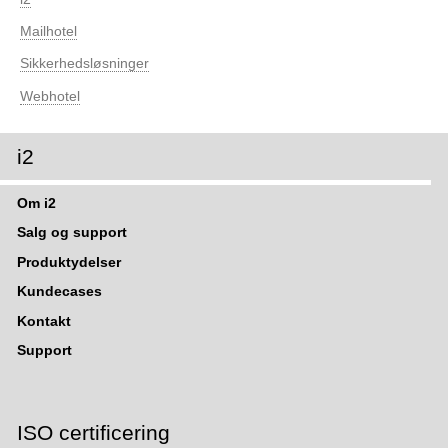
r
Mailhotel
Sikkerhedsløsninger
Webhotel
i2
Om i2
Salg og support
Produktydelser
Kundecases
Kontakt
Support
ISO certificering