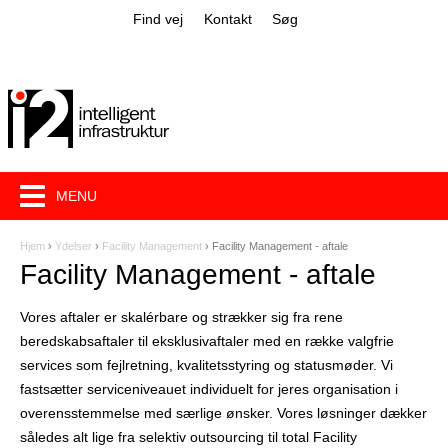
Jump to navigation
Find vej
Kontakt
Søg
MENU
Hjem
›
Ydelser
›
Facility Management
›
Facility Management - aftale
D
Facility Management - aftale
u
Vores aftaler er skalérbare og strækker sig fra rene
e
beredskabsaftaler til eksklusivaftaler med en række valgfrie
r
services som fejlretning, kvalitetsstyring og statusmøder. Vi
fastsætter serviceniveauet individuelt for jeres organisation i
h
overensstemmelse med særlige ønsker. Vores løsninger dækker
e
således alt lige fra selektiv outsourcing til total Facility