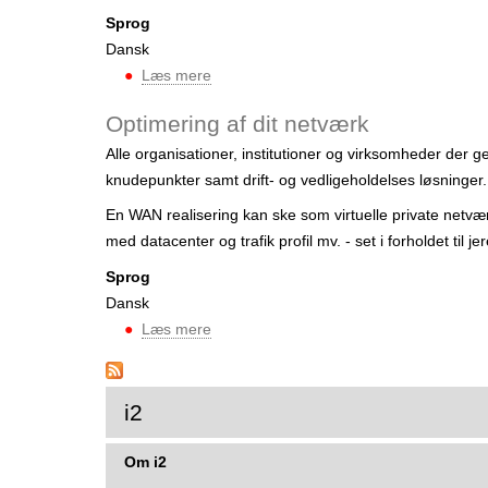
r
Sprog
Dansk
Læs mere
o
m
Optimering af dit netværk
R
Alle organisationer, institutioner og virksomheder der
å
knudepunkter samt drift- og vedligeholdelses løsninger.
d
g
En WAN realisering kan ske som virtuelle private netvæ
i
med datacenter og trafik profil mv. - set i forholdet til 
v
Sprog
n
Dansk
i
Læs mere
o
n
m
g
O
o
p
i2
g
t
k
i
Om i2
o
m