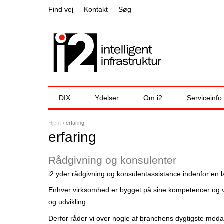
Find vej
Kontakt
Søg
DIX
Ydelser
Om i2
Serviceinfo
Hjem
›
erfaring
D
erfaring
u
Rådgivning og konsulenter
e
i2 yder rådgivning og konsulentassistance indenfor en
r
Enhver virksomhed er bygget på sine kompetencer og vide
h
og udvikling.
e
Derfor råder vi over nogle af branchens dygtigste med